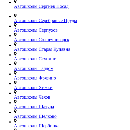
Автошколы Сергиев Посад
Автошколы Серебряные Пруды
Автошколы Серпухов
Автошколы Солнечногорск
Автошколы Старая Купавна
Автошколы Ступино
Автошколы Талдом
Автошколы Фрязино
Автошколы Химки
Автошколы Чехов
Автошколы Шатура
Автошколы Щёлково
Автошколы Щербинка