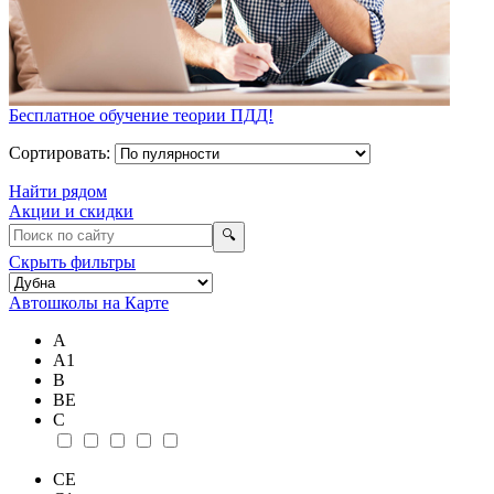
Бесплатное обучение теории ПДД!
Сортировать:
Найти рядом
Акции и скидки
🔍
Скрыть фильтры
Автошколы на Карте
А
А1
В
ВE
С
СE