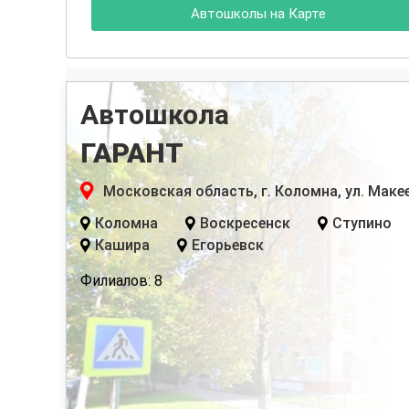
Автошколы на Карте
Автошкола
ГАРАНТ
Московская область, г. Коломна, ул. Макее
Коломна
Воскресенск
Ступино
Кашира
Егорьевск
Филиалов: 8