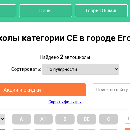
Цены
Теория Онлайн
олы категории CE в городе Ег
2
Найдено
автошколы
Сортировать:
Акции и скидки
Скрыть фильтры
А
А1
В
ВE
С