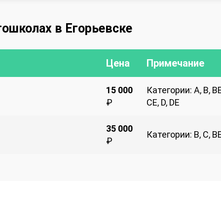
тошколах в Егорьевске
Цена
Примечание
15 000
Категории: A, B, BE
₽
CE, D, DE
35 000
Категории: B, C, B
₽