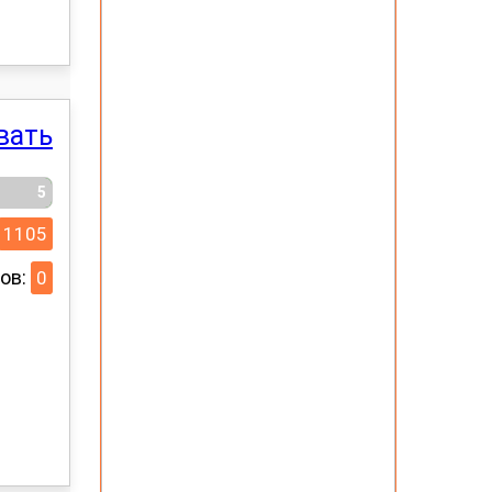
вать
5
1105
ов:
0