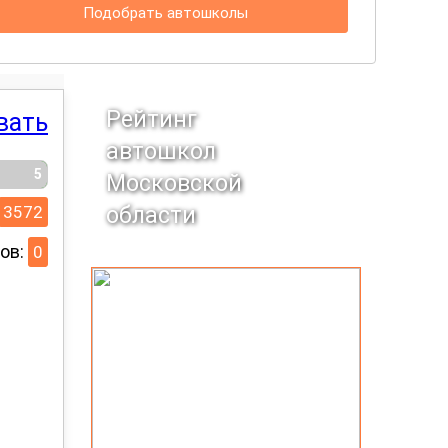
Подобрать автошколы
Рейтинг
вать
автошкол
5
Московской
3572
области
ов:
0