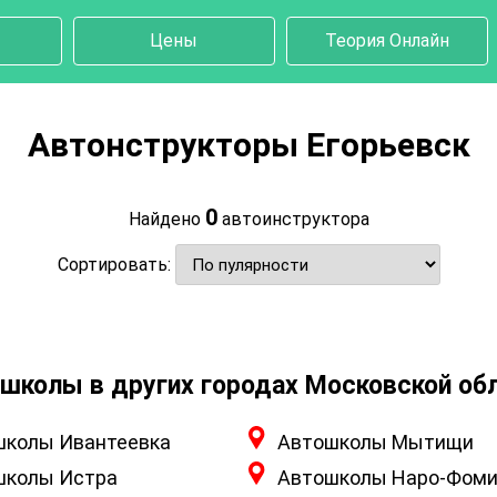
Цены
Теория Онлайн
Автонструкторы Егорьевск
0
Найдено
автоинструктора
Сортировать:
школы в других городах Московской об
школы Ивантеевка
Автошколы Мытищи
школы Истра
Автошколы Наро-Фоми