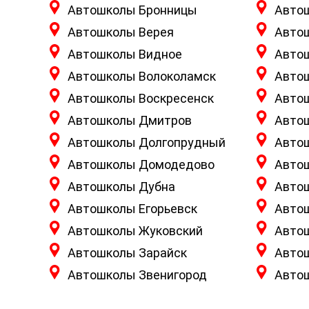
Автошколы Бронницы
Авто
Автошколы Верея
Авто
Автошколы Видное
Авто
Автошколы Волоколамск
Авто
Автошколы Воскресенск
Авто
Автошколы Дмитров
Авто
Автошколы Долгопрудный
Авто
Автошколы Домодедово
Авто
Автошколы Дубна
Авто
Автошколы Егорьевск
Авто
Автошколы Жуковский
Авто
Автошколы Зарайск
Авто
Автошколы Звенигород
Авто