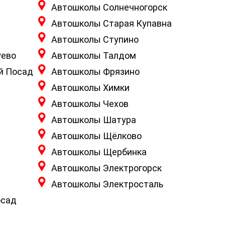
Автошколы Солнечногорск
Автошколы Старая Купавна
Автошколы Ступино
уево
Автошколы Талдом
й Посад
Автошколы Фрязино
Автошколы Химки
Автошколы Чехов
Автошколы Шатура
Автошколы Щёлково
Автошколы Щербинка
Автошколы Электрогорск
Автошколы Электросталь
осад