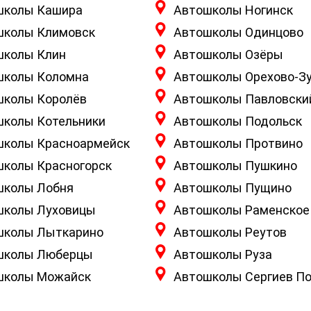
школы Кашира
Автошколы Ногинск
школы Климовск
Автошколы Одинцово
школы Клин
Автошколы Озёры
школы Коломна
Автошколы Орехово-З
школы Королёв
Автошколы Павловски
школы Котельники
Автошколы Подольск
школы Красноармейск
Автошколы Протвино
школы Красногорск
Автошколы Пушкино
школы Лобня
Автошколы Пущино
школы Луховицы
Автошколы Раменское
школы Лыткарино
Автошколы Реутов
школы Люберцы
Автошколы Руза
школы Можайск
Автошколы Сергиев П