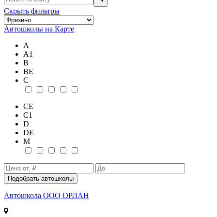
Скрыть фильтры
Автошколы на Карте
А
А1
В
ВE
С
СE
С1
D
DE
М
Подобрать автошколы
Автошкола
ООО ОРЛАН