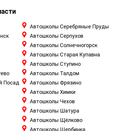
ласти
Автошколы Серебряные Пруды
нск
Автошколы Серпухов
Автошколы Солнечногорск
Автошколы Старая Купавна
Автошколы Ступино
уево
Автошколы Талдом
й Посад
Автошколы Фрязино
Автошколы Химки
Автошколы Чехов
Автошколы Шатура
Автошколы Щёлково
Автошколы Щербинка