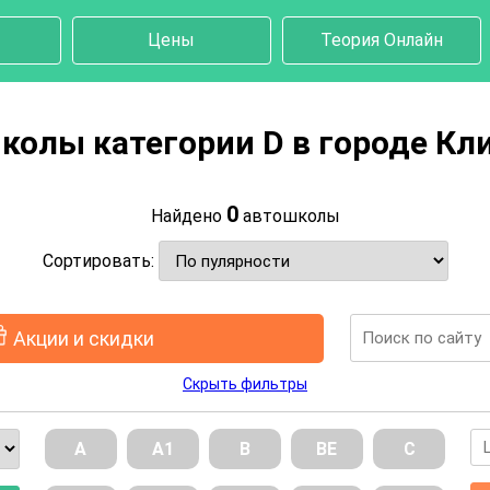
Цены
Теория Онлайн
колы категории D в городе Кл
0
Найдено
автошколы
Сортировать:
Акции и скидки
Скрыть фильтры
А
А1
В
ВE
С