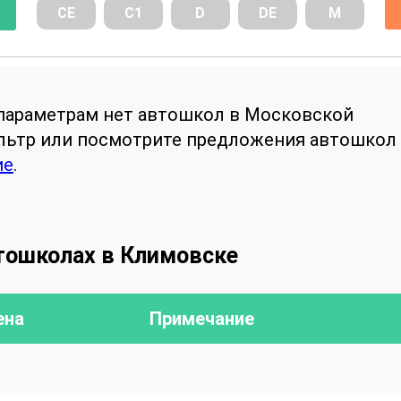
СE
С1
D
DE
М
параметрам нет автошкол в Московской
ильтр или посмотрите предложения автошкол
ие
.
тошколах в Климовске
ена
Примечание