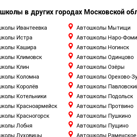
школы в других городах Московской об
школы Ивантеевка
Автошколы Мытищи
школы Истра
Автошколы Наро-Фоми
школы Кашира
Автошколы Ногинск
школы Климовск
Автошколы Одинцово
школы Клин
Автошколы Озёры
школы Коломна
Автошколы Орехово-З
школы Королёв
Автошколы Павловски
школы Котельники
Автошколы Подольск
школы Красноармейск
Автошколы Протвино
школы Красногорск
Автошколы Пушкино
школы Лобня
Автошколы Пущино
школы Луховицы
Автошколы Раменское