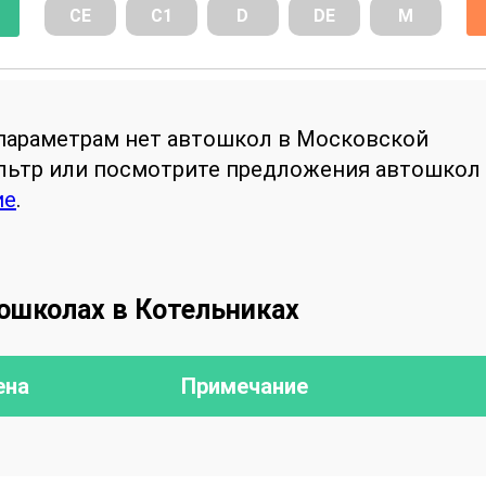
СE
С1
D
DE
М
параметрам нет автошкол в Московской
ильтр или посмотрите предложения автошкол
ие
.
ошколах в Котельниках
ена
Примечание