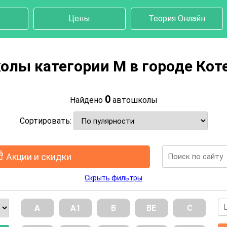
Цены
Теория Онлайн
олы категории M в городе Кот
0
Найдено
автошколы
Сортировать:
Акции и скидки
Скрыть фильтры
А
А1
В
ВE
С