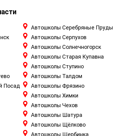
ласти
Автошколы Серебряные Пруды
нск
Автошколы Серпухов
Автошколы Солнечногорск
Автошколы Старая Купавна
Автошколы Ступино
уево
Автошколы Талдом
й Посад
Автошколы Фрязино
Автошколы Химки
Автошколы Чехов
Автошколы Шатура
Автошколы Щёлково
Автошколы Щербинка