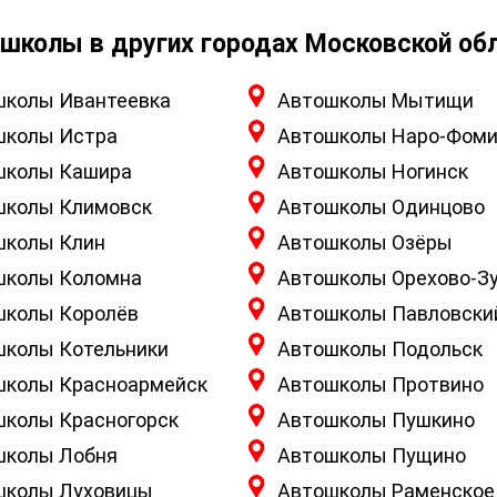
школы в других городах Московской об
школы Ивантеевка
Автошколы Мытищи
школы Истра
Автошколы Наро-Фоми
школы Кашира
Автошколы Ногинск
школы Климовск
Автошколы Одинцово
школы Клин
Автошколы Озёры
школы Коломна
Автошколы Орехово-З
школы Королёв
Автошколы Павловски
школы Котельники
Автошколы Подольск
школы Красноармейск
Автошколы Протвино
школы Красногорск
Автошколы Пушкино
школы Лобня
Автошколы Пущино
школы Луховицы
Автошколы Раменское