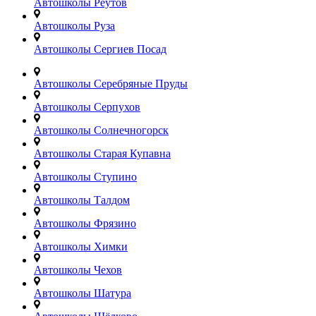
Автошколы Реутов
Автошколы Руза
Автошколы Сергиев Посад
Автошколы Серебряные Пруды
Автошколы Серпухов
Автошколы Солнечногорск
Автошколы Старая Купавна
Автошколы Ступино
Автошколы Талдом
Автошколы Фрязино
Автошколы Химки
Автошколы Чехов
Автошколы Шатура