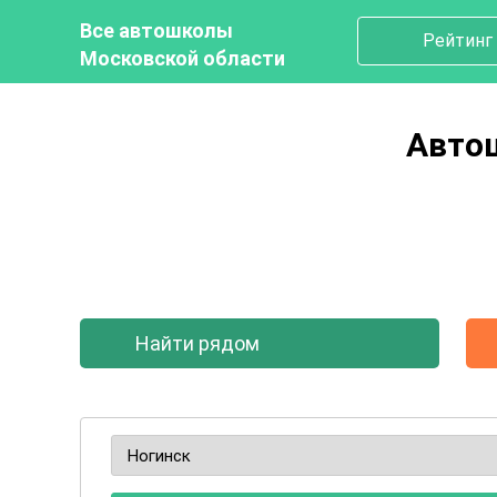
Все автошколы
Рейтинг
Московской области
Автош
Найти рядом