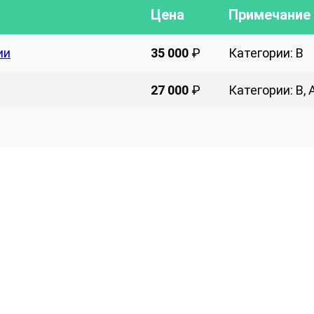
Цена
Примечание
ии
35 000
₽
Категории: B
27 000
₽
Категории: B, 