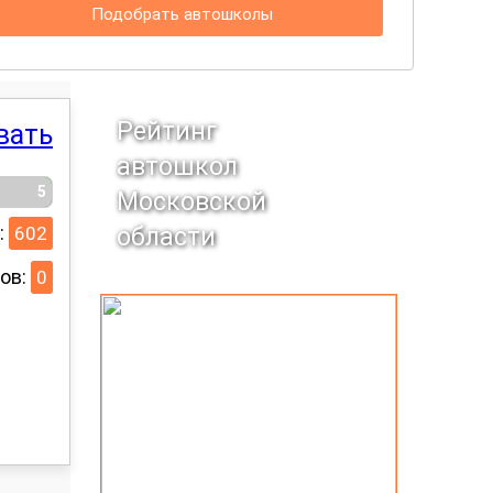
Подобрать автошколы
Рейтинг
вать
автошкол
5
Московской
:
602
области
ов:
0