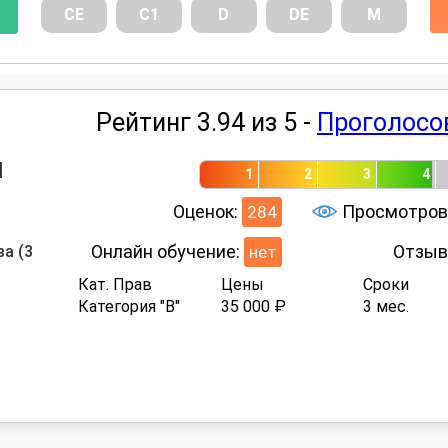
СE
С1
D
DE
М
Рейтинг 3.94 из 5 -
Проголосо
й
1
2
3
4
Оценок:
Просмотров
284
Онлайн обучение:
Отзыв
ва (3
нет
Кат. Прав
Цены
Сроки
Категория "B"
35 000 ₽
3 мес.