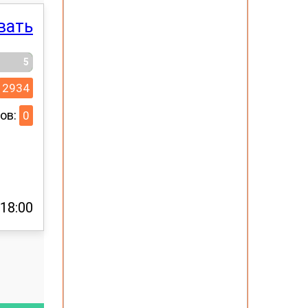
вать
5
2934
ов:
0
18:00