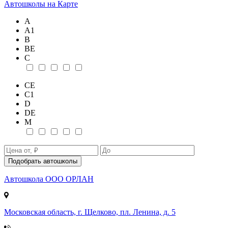
Автошколы на Карте
А
А1
В
ВE
С
СE
С1
D
DE
М
Подобрать автошколы
Автошкола
ООО ОРЛАН
Московская область, г. Щелково, пл. Ленина, д. 5