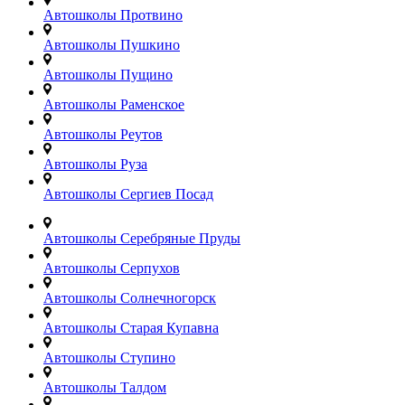
Автошколы Протвино
Автошколы Пушкино
Автошколы Пущино
Автошколы Раменское
Автошколы Реутов
Автошколы Руза
Автошколы Сергиев Посад
Автошколы Серебряные Пруды
Автошколы Серпухов
Автошколы Солнечногорск
Автошколы Старая Купавна
Автошколы Ступино
Автошколы Талдом