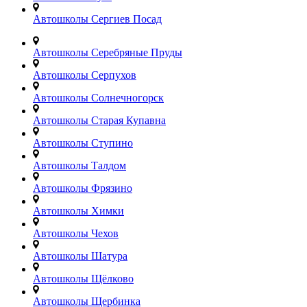
Автошколы Сергиев Посад
Автошколы Серебряные Пруды
Автошколы Серпухов
Автошколы Солнечногорск
Автошколы Старая Купавна
Автошколы Ступино
Автошколы Талдом
Автошколы Фрязино
Автошколы Химки
Автошколы Чехов
Автошколы Шатура
Автошколы Щёлково
Автошколы Щербинка