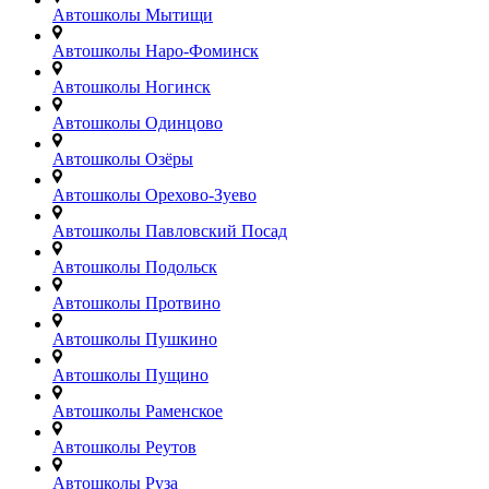
Автошколы Мытищи
Автошколы Наро-Фоминск
Автошколы Ногинск
Автошколы Одинцово
Автошколы Озёры
Автошколы Орехово-Зуево
Автошколы Павловский Посад
Автошколы Подольск
Автошколы Протвино
Автошколы Пушкино
Автошколы Пущино
Автошколы Раменское
Автошколы Реутов
Автошколы Руза