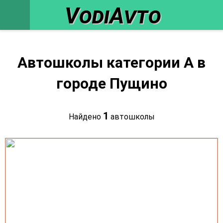
VodiAvto
Автошколы категории A в
городе Пущино
1
Найдено
автошколы