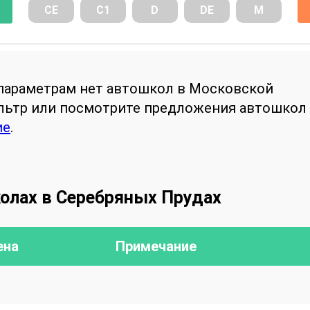
СE
С1
D
DE
М
параметрам нет автошкол в Московской
ильтр или посмотрите предложения автошкол
ие
.
олах в Серебряных Прудах
ена
Примечание