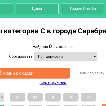
Цены
Теория Онлайн
 категории C в городе Серебр
0
Найдено
автошколы
Сортировать:
Акции и скидки
Скрыть фильтры
А
А1
В
ВE
С