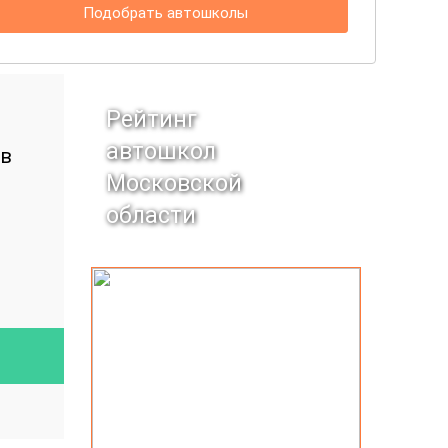
Подобрать автошколы
Рейтинг
автошкол
 в
Московской
области