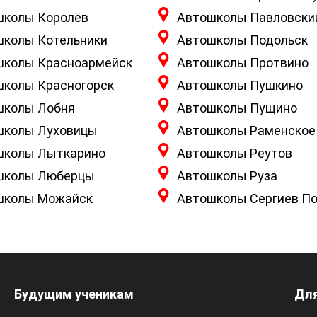
школы Королёв
Автошколы Павловски
школы Котельники
Автошколы Подольск
школы Красноармейск
Автошколы Протвино
школы Красногорск
Автошколы Пушкино
школы Лобня
Автошколы Пущино
школы Луховицы
Автошколы Раменское
школы Лыткарино
Автошколы Реутов
школы Люберцы
Автошколы Руза
школы Можайск
Автошколы Сергиев П
Будущим ученикам
Для