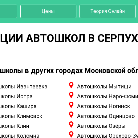
Цены
Теория Онлайн
ЦИИ АВТОШКОЛ В СЕРПУ
школы в других городах Московской об
школы Ивантеевка
Автошколы Мытищи
школы Истра
Автошколы Наро-Фоми
школы Кашира
Автошколы Ногинск
школы Климовск
Автошколы Одинцово
школы Клин
Автошколы Озёры
школы Коломна
Автошколы Орехово-З