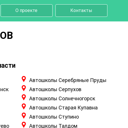
О проекте
Контакты
ХОВ
ласти
Автошколы Серебряные Пруды
нск
Автошколы Серпухов
Автошколы Солнечногорск
Автошколы Старая Купавна
Автошколы Ступино
уево
Автошколы Талдом