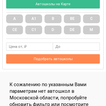
Автошколы на Карте
А
А1
В
ВE
С
СE
С1
D
DE
М
Подобрать автошколы
К сожалению по указанным Вами
параметрам нет автошкол в
Московской области, попробуйте
обновить фильтр или посмотрите