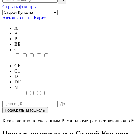
Скрыть фильтры
Автошколы на Карте
А
А1
В
ВE
С
СE
С1
D
DE
М
Подобрать автошколы
К сожалению по указанным Вами параметрам нет автошкол в М
Цены в автошколах в Старой Купавне