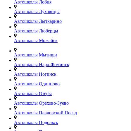
Автошколы Лобня
Автошколы Луховицы
Автошколы Лыткарино
Автошколы Люберцы
Автошколы Можайск
Автошколы Мытищи
Автошколы Наро-Фоминск
Автошколы Ногинск
Автошколы Одинцово
Автошколы Озёры
Автошколы Орехово-Зуево
Автошколы Павловский Посад
Автошколы Подольск