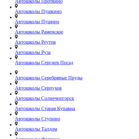
Автошколы Протвино
Автошколы Пушкино
Автошколы Пущино
Автошколы Раменское
Автошколы Реутов
Автошколы Руза
Автошколы Сергиев Посад
Автошколы Серебряные Пруды
Автошколы Серпухов
Автошколы Солнечногорск
Автошколы Старая Купавна
Автошколы Ступино
Автошколы Талдом