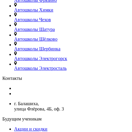
Автошколы Фрязино
Автошколы Химки
Автошколы Чехов
Автошколы Шатура
Автошколы Щёлково
Автошколы Щербинка
Автошколы Электрогорск
Автошколы Электросталь
Контакты
+7(499)380-73-23
admin@avtoshkoly-mo.ru
г. Балашиха,
улица Флёрова, 4Б, оф. 3
Будущим ученикам
Акции и скидки