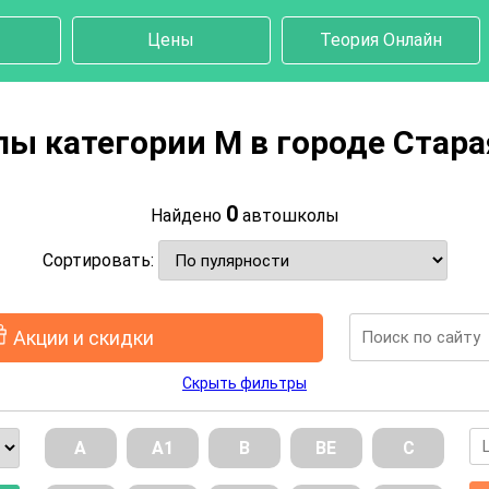
Цены
Теория Онлайн
ы категории M в городе Стара
0
Найдено
автошколы
Сортировать:
Акции и скидки
Скрыть фильтры
А
А1
В
ВE
С