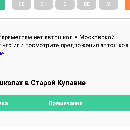
СE
С1
D
DE
М
параметрам нет автошкол в Московской
ильтр или посмотрите предложения автошкол
ие
.
школах в Старой Купавне
ена
Примечание