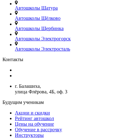
Автошколы Шатура
Автошколы Щёлково
Автошколы Щербинка
Автошколы Электрогорск
Автошколы Электросталь
Контакты
+7(499)380-73-23
admin@avtoshkoly-mo.ru
г. Балашиха,
улица Флёрова, 4Б, оф. 3
Будущим ученикам
Акции и скидки
Рейтинг автошкол
Цены на обучение
Обучение в рассрочку
Инструкторы