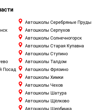
ласти
Автошколы Серебряные Пруды
нск
Автошколы Серпухов
Автошколы Солнечногорск
Автошколы Старая Купавна
Автошколы Ступино
уево
Автошколы Талдом
й Посад
Автошколы Фрязино
Автошколы Химки
Автошколы Чехов
Автошколы Шатура
Автошколы Щёлково
Автошколы Щербинка