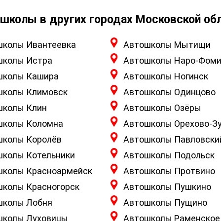
школы в других городах Московской об
школы Ивантеевка
Автошколы Мытищи
школы Истра
Автошколы Наро-Фоми
школы Кашира
Автошколы Ногинск
школы Климовск
Автошколы Одинцово
школы Клин
Автошколы Озёры
школы Коломна
Автошколы Орехово-З
школы Королёв
Автошколы Павловски
школы Котельники
Автошколы Подольск
школы Красноармейск
Автошколы Протвино
школы Красногорск
Автошколы Пушкино
школы Лобня
Автошколы Пущино
школы Луховицы
Автошколы Раменское