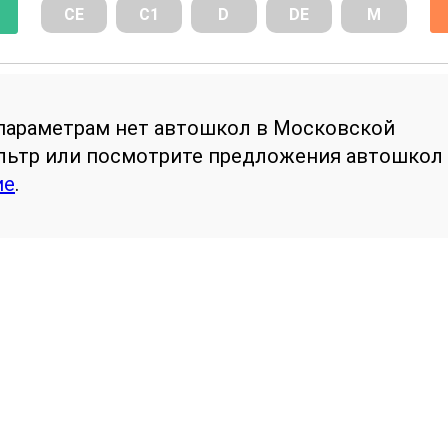
СE
С1
D
DE
М
параметрам нет автошкол в Московской
ильтр или посмотрите предложения автошкол
ие
.