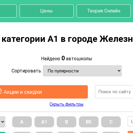
Цены
Теория Онлайн
категории A1 в городе Желе
0
Найдено
автошколы
Сортировать:
Акции и скидки
Скрыть фильтры
А
А1
В
ВE
С