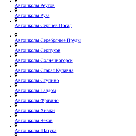
Автошколы Реутов
Автошколы Руза
Автошколы Сергиев Посад
Автошколы Серебряные Пруды
Автошколы Серпухов
Автошколы Солнечногорск
Автошколы Старая Купавна
Автошколы Ступино
Автошколы Талдом
Автошколы Фрязино
Автошколы Химки
Автошколы Чехов
Автошколы Шатура