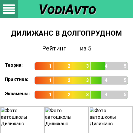
VodiAvto
ДИЛИЖАНС В ДОЛГОПРУДНОМ
Рейтинг
3.65
из 5
Оценок
0
Теория:
1
2
3
4
5
Практика:
1
2
3
4
5
Экзамены:
1
2
3
4
5