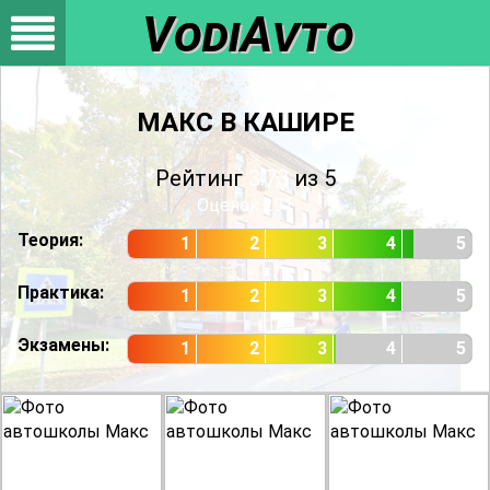
VodiAvto
МАКС В КАШИРЕ
Рейтинг
3.73
из 5
Оценок
291
Теория:
1
2
3
4
5
Практика:
1
2
3
4
5
Экзамены:
1
2
3
4
5