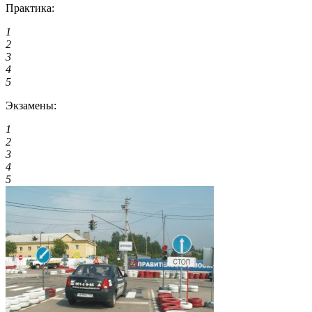
Практика:
1
2
3
4
5
Экзамены:
1
2
3
4
5