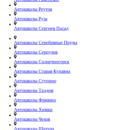
Автошколы Реутов
Автошколы Руза
Автошколы Сергиев Посад
Автошколы Серебряные Пруды
Автошколы Серпухов
Автошколы Солнечногорск
Автошколы Старая Купавна
Автошколы Ступино
Автошколы Талдом
Автошколы Фрязино
Автошколы Химки
Автошколы Чехов
Автошколы Шатура