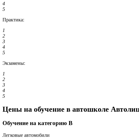
4
5
Практика:
1
2
3
4
5
Экзамены:
1
2
3
4
5
Цены на обучение в автошколе Автоли
Обучение на категорию B
Легковые автомобили