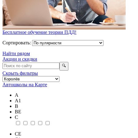
Бесплатное обучение теории ПДД!
Сортировать:
Найти рядом
Акции и скидки
🔍
Скрыть фильтры
Автошколы на Карте
А
А1
В
ВE
С
СE