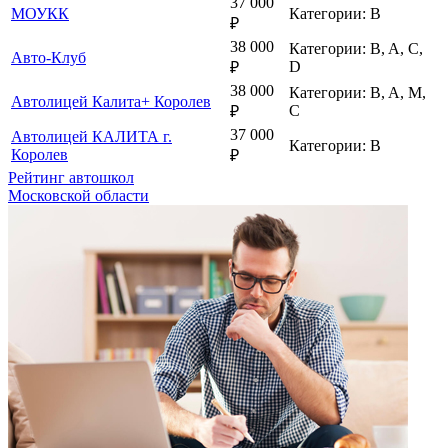
37 000
МОУКК
Категории: B
₽
38 000
Категории: B, A, C,
Авто-Клуб
D
₽
38 000
Категории: B, A, M,
Автолицей Калита+ Королев
C
₽
37 000
Автолицей КАЛИТА г.
Категории: B
Королев
₽
Рейтинг автошкол
Московской области