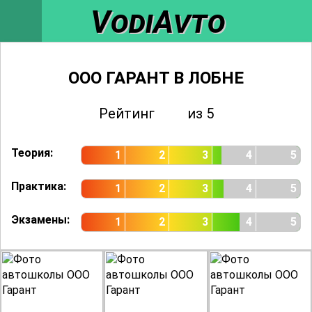
VodiAvto
ООО ГАРАНТ В ЛОБНЕ
Рейтинг
3.36
из 5
Оценок
298
Теория:
1
2
3
4
5
Практика:
1
2
3
4
5
Экзамены:
1
2
3
4
5