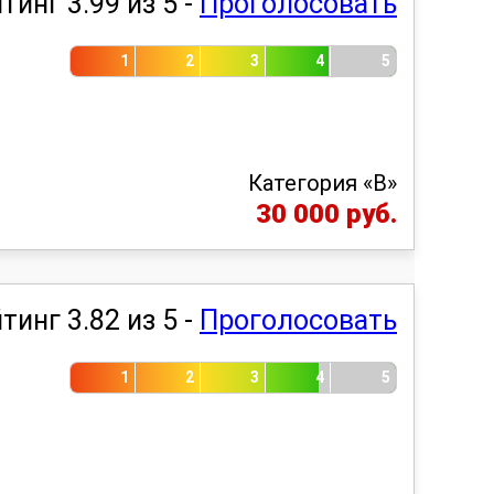
тинг 3.99 из 5 -
Проголосовать
1
2
3
4
5
Категория «B»
30 000 руб.
тинг 3.82 из 5 -
Проголосовать
1
2
3
4
5