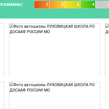
Экзамены:
1
2
3
4