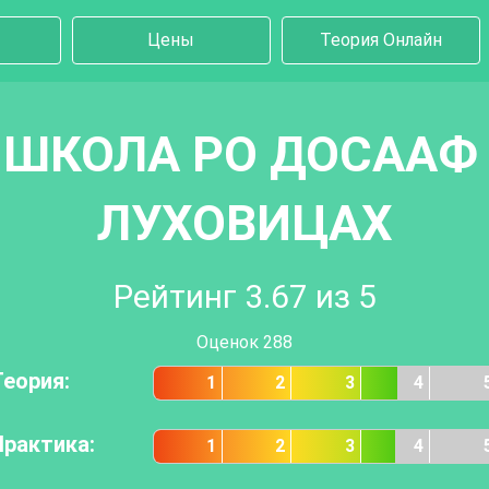
Цены
Теория Онлайн
 ШКОЛА РО ДОСААФ 
ЛУХОВИЦАХ
Рейтинг
3.67
из 5
Оценок
288
Теория:
1
2
3
4
Практика:
1
2
3
4