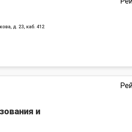
Рей
ова, д. 23, каб. 412
Рей
зования и