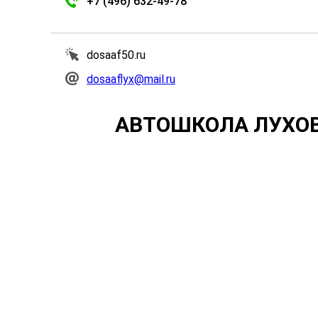
+7 (496) 632-49-78
dosaaf50.ru
dosaaflyx@mail.ru
АВТОШКОЛА ЛУХОВ