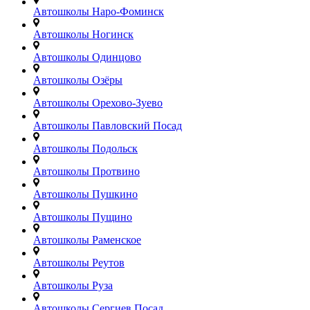
Автошколы Наро-Фоминск
Автошколы Ногинск
Автошколы Одинцово
Автошколы Озёры
Автошколы Орехово-Зуево
Автошколы Павловский Посад
Автошколы Подольск
Автошколы Протвино
Автошколы Пушкино
Автошколы Пущино
Автошколы Раменское
Автошколы Реутов
Автошколы Руза
Автошколы Сергиев Посад