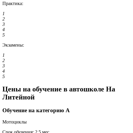
Практика:
1
2
3
4
5
Экзамены:
1
2
3
4
5
Цены на обучение в автошколе На
Литейной
Обучение на категорию A
Мотоциклы
Срок обучения:
2,5 мес..