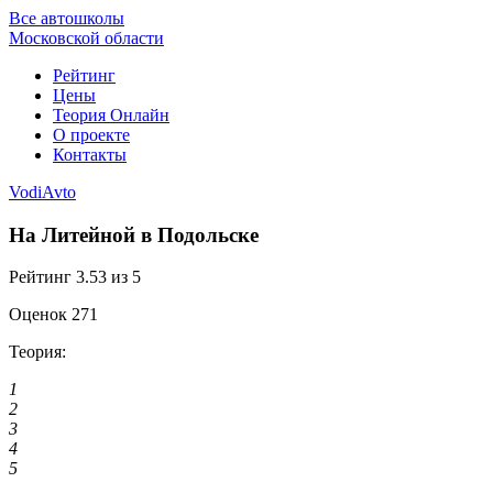
Все автошколы
Московской области
Рейтинг
Цены
Теория Онлайн
О проекте
Контакты
VodiAvto
На Литейной в Подольске
Рейтинг
3.53
из 5
Оценок
271
Теория:
1
2
3
4
5