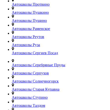
Автошколы Протвино
Автошколы Пушкино
Автошколы Пущино
Автошколы Раменское
Автошколы Реутов
Автошколы Руза
Автошколы Сергиев Посад
Автошколы Серебряные Пруды
Автошколы Серпухов
Автошколы Солнечногорск
Автошколы Старая Купавна
Автошколы Ступино
Автошколы Талдом