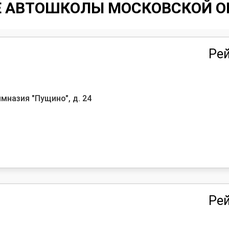
Е АВТОШКОЛЫ МОСКОВСКОЙ О
Рей
мназия "Пущино", д. 24
Рей