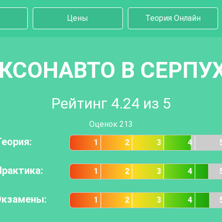
Цены
Теория Онлайн
КСОНАВТО В СЕРПУ
Рейтинг
4.24
из 5
Оценок
213
Теория:
1
2
3
4
Практика:
1
2
3
4
Экзамены:
1
2
3
4