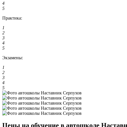
4
5
Практика:
1
2
3
4
5
Экзамены:
1
2
3
4
5
Цены на обучение в автошколе Настав