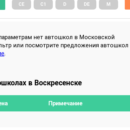
СE
С1
D
DE
М
параметрам нет автошкол в Московской
ильтр или посмотрите предложения автошкол
ие
.
ошколах в Воскресенске
ена
Примечание