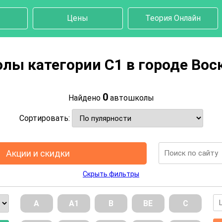
Цены
Теория Онлайн
лы категории C1 в городе Вос
0
Найдено
автошколы
Сортировать:
Акции и скидки
Скрыть фильтры
А
А1
В
ВE
С