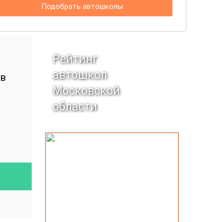
Подобрать автошколы
Рейтинг
автошкол
 в
Московской
области