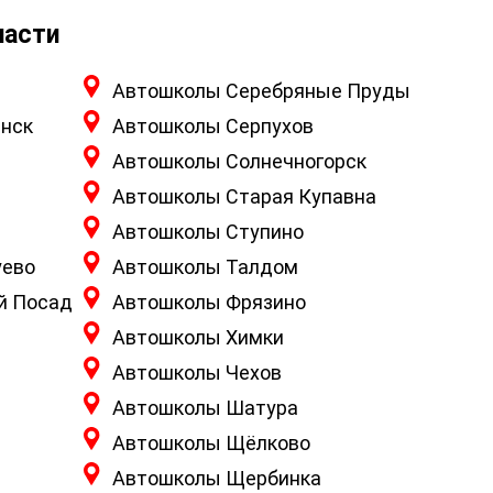
ласти
Автошколы Серебряные Пруды
нск
Автошколы Серпухов
Автошколы Солнечногорск
Автошколы Старая Купавна
Автошколы Ступино
уево
Автошколы Талдом
й Посад
Автошколы Фрязино
Автошколы Химки
Автошколы Чехов
Автошколы Шатура
Автошколы Щёлково
Автошколы Щербинка