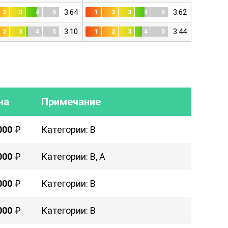
3.64
3.62
2
3
4
5
1
2
3
4
5
3.10
3.44
2
3
4
5
1
2
3
4
5
на
Примечание
000
₽
Категории: B
000
₽
Категории: B, A
000
₽
Категории: B
000
₽
Категории: B