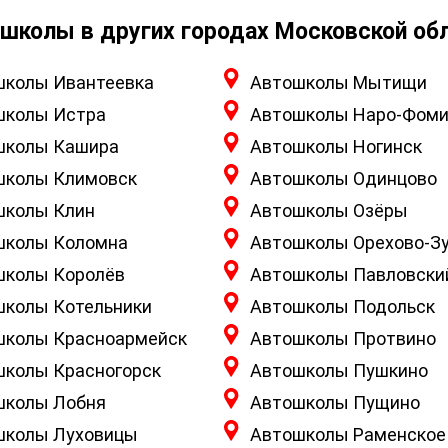
школы в других городах Московской об
школы Ивантеевка
Автошколы Мытищи
школы Истра
Автошколы Наро-Фоми
школы Кашира
Автошколы Ногинск
школы Климовск
Автошколы Одинцово
школы Клин
Автошколы Озёры
школы Коломна
Автошколы Орехово-З
школы Королёв
Автошколы Павловски
школы Котельники
Автошколы Подольск
школы Красноармейск
Автошколы Протвино
школы Красногорск
Автошколы Пушкино
школы Лобня
Автошколы Пущино
школы Луховицы
Автошколы Раменское