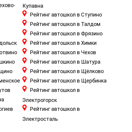
ехово-
Купавна
Рейтинг автошкол в Ступино
Рейтинг автошкол в Талдом
Рейтинг автошкол в Фрязино
одольск
Рейтинг автошкол в Химки
ротвино
Рейтинг автошкол в Чехов
ушкино
Рейтинг автошкол в Шатура
ущино
Рейтинг автошкол в Щёлково
аменское
Рейтинг автошкол в Щербинка
утов
Рейтинг автошкол в
за
Электрогорск
ргиев
Рейтинг автошкол в
Электросталь