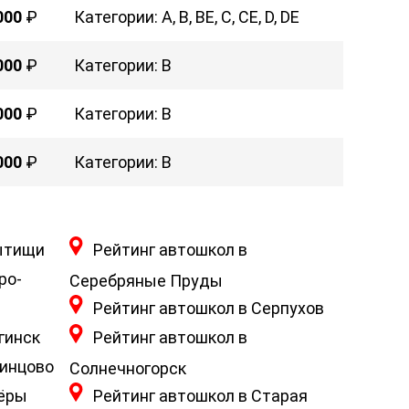
000
₽
Категории: A, B, BE, C, CE, D, DE
000
₽
Категории: B
000
₽
Категории: B
000
₽
Категории: B
ытищи
Рейтинг автошкол в
ро-
Серебряные Пруды
Рейтинг автошкол в Серпухов
гинск
Рейтинг автошкол в
динцово
Солнечногорск
зёры
Рейтинг автошкол в Старая