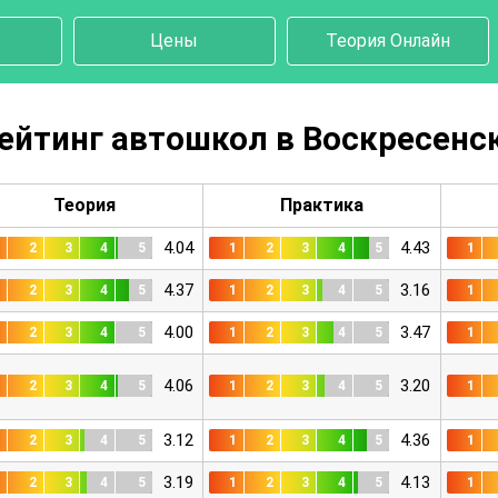
Цены
Теория Онлайн
ейтинг автошкол в Воскресенс
Теория
Практика
4.04
4.43
1
2
3
4
5
1
2
3
4
5
1
4.37
3.16
1
2
3
4
5
1
2
3
4
5
1
4.00
3.47
1
2
3
4
5
1
2
3
4
5
1
4.06
3.20
1
2
3
4
5
1
2
3
4
5
1
3.12
4.36
1
2
3
4
5
1
2
3
4
5
1
3.19
4.13
1
2
3
4
5
1
2
3
4
5
1