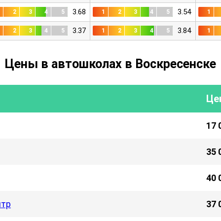
3.68
3.54
1
2
3
4
5
1
2
3
4
5
1
3.37
3.84
1
2
3
4
5
1
2
3
4
5
1
Цены в автошколах в Воскресенске
Це
17 
35 
40 
нтр
37 