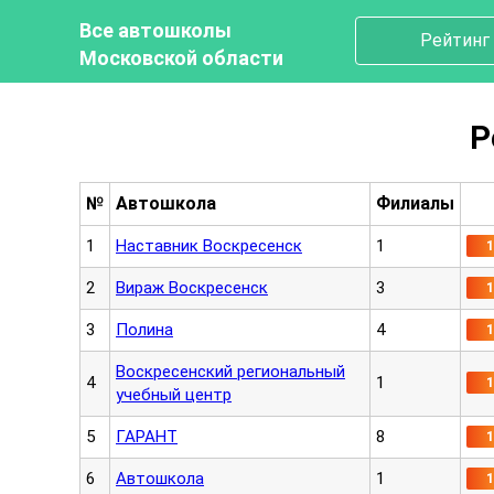
Все автошколы
Рейтинг
Московской области
Р
№
Автошкола
Филиалы
1
Наставник Воскресенск
1
2
Вираж Воскресенск
3
3
Полина
4
Воскресенский региональный
4
1
учебный центр
5
ГАРАНТ
8
6
Автошкола
1