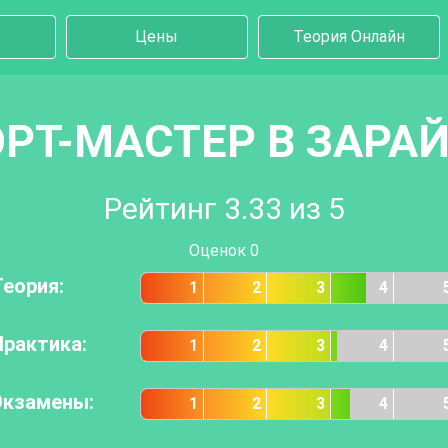
Цены
Теория Онлайн
РТ-МАСТЕР В ЗАРА
Рейтинг
3.33
из 5
Оценок
0
Теория:
1
2
3
4
Практика:
1
2
3
4
Экзамены:
1
2
3
4