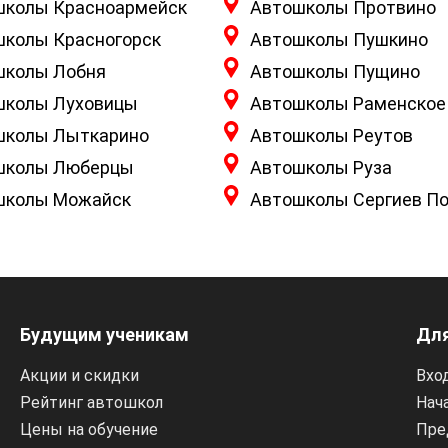
школы Красноармейск
Автошколы Протвино
школы Красногорск
Автошколы Пушкино
школы Лобня
Автошколы Пущино
школы Луховицы
Автошколы Раменское
школы Лыткарино
Автошколы Реутов
школы Люберцы
Автошколы Руза
школы Можайск
Автошколы Сергиев П
Будущим ученикам
Для
Акции и скидки
Вхо
Рейтинг автошкол
Нача
Цены на обучение
Пре