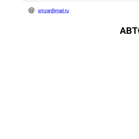
smzar@mail.ru
АВТ