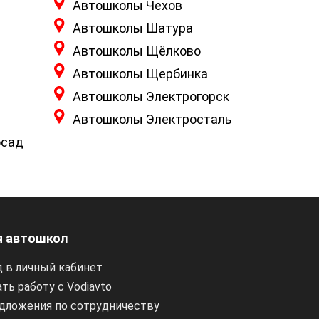
Автошколы Чехов
Автошколы Шатура
Автошколы Щёлково
Автошколы Щербинка
Автошколы Электрогорск
Автошколы Электросталь
осад
 автошкол
д в личный кабинет
ть работу с Vodiavto
дложения по сотрудничеству