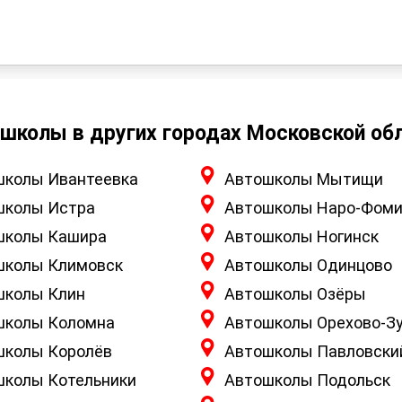
школы в других городах Московской об
школы Ивантеевка
Автошколы Мытищи
школы Истра
Автошколы Наро-Фоми
школы Кашира
Автошколы Ногинск
школы Климовск
Автошколы Одинцово
школы Клин
Автошколы Озёры
школы Коломна
Автошколы Орехово-З
школы Королёв
Автошколы Павловски
школы Котельники
Автошколы Подольск