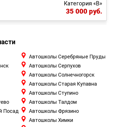
Категория «B»
35 000 руб.
ласти
Автошколы Серебряные Пруды
нск
Автошколы Серпухов
Автошколы Солнечногорск
Автошколы Старая Купавна
Автошколы Ступино
уево
Автошколы Талдом
й Посад
Автошколы Фрязино
Автошколы Химки