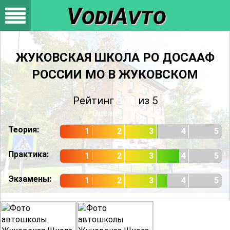
VodiAvto
ЖУКОВСКАЯ ШКОЛА РО ДОСААФ
РОССИИ МО В ЖУКОВСКОМ
Рейтинг
3.36
из 5
Оценок
275
Теория:
1
2
3
4
5
Практика:
1
2
3
4
5
Экзамены:
1
2
3
4
5