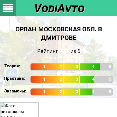
VodiAvto
ОРЛАН МОСКОВСКАЯ ОБЛ. В
ДМИТРОВЕ
Рейтинг
3.97
из 5
Оценок
243
Теория:
1
2
3
4
5
Практика:
1
2
3
4
5
Экзамены:
1
2
3
4
5