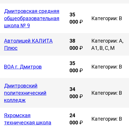
Дмитровская средняя
35
общеобразовательная
Категории: B
000
₽
школа № 9
Автолицей КАЛИТА
38
Категории: A,
Плюс
000
₽
A1, B, C, M
35
ВОА г. Дмитров
Категории: B
000
₽
Дмитровский
34
политехнический
Категории: B
000
₽
колледж
Яхромская
24
Категории: B
техническая школа
000
₽