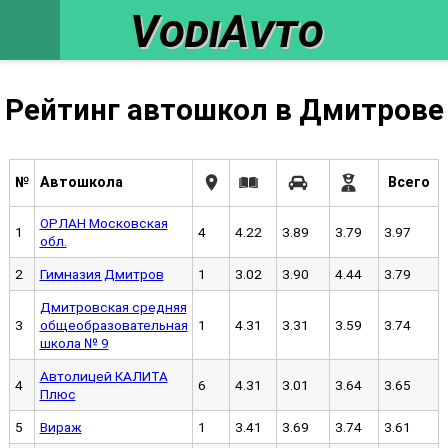
VodiAvto
Рейтинг автошкол в Дмитрове
№
Автошкола
В
ОРЛАН Московская
1
4
4.22
3.89
3.79
3.
обл.
2
Гимназия Дмитров
1
3.02
3.90
4.44
3.
Дмитровская средняя
3
общеобразовательная
1
4.31
3.31
3.59
3.
школа № 9
Автолицей КАЛИТА
4
6
4.31
3.01
3.64
3.
Плюс