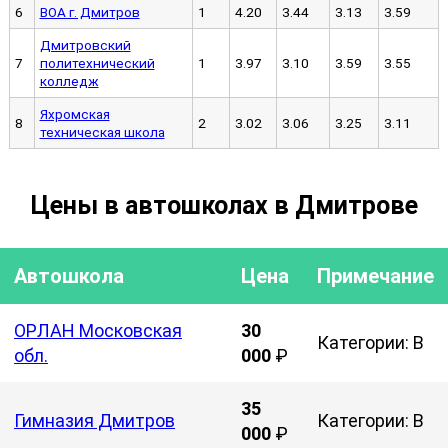
5
Вираж
1
3.41
3.69
3.74
3.
6
ВОА г. Дмитров
1
4.20
3.44
3.13
3.
Дмитровский
7
политехнический
1
3.97
3.10
3.59
3.
колледж
Яхромская
8
2
3.02
3.06
3.25
3.
техническая школа
Цены в автошколах в Дмитрове
Автошкола
Цена
Примечание
ОРЛАН Московская
30
Категории: B
обл.
000
₽
35
Гимназия Дмитров
Категории: B
000
₽