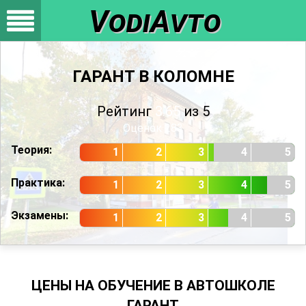
VodiAvto
ГАРАНТ В КОЛОМНЕ
Рейтинг
3.65
из 5
Оценок
283
Теория:
1
2
3
4
5
Практика:
1
2
3
4
5
Экзамены:
1
2
3
4
5
ЦЕНЫ НА ОБУЧЕНИЕ В АВТОШКОЛЕ
ГАРАНТ