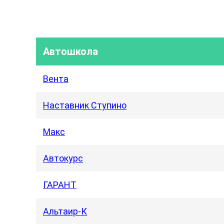
Автошкола
Вента
Наставник Ступино
Макс
Автокурс
ГАРАНТ
Альтаир-К