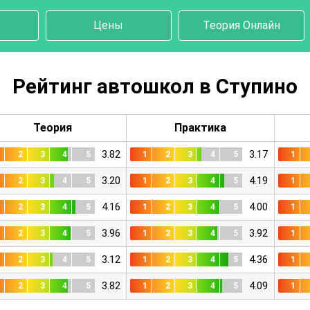
Цены
Теория Онлайн
Рейтинг автошкол в Ступино
Теория
Практика
3.82
3.17
1
2
3
4
5
1
2
3
4
5
1
3.20
4.19
1
2
3
4
5
1
2
3
4
5
1
4.16
4.00
1
2
3
4
5
1
2
3
4
5
1
3.96
3.92
1
2
3
4
5
1
2
3
4
5
1
3.12
4.36
1
2
3
4
5
1
2
3
4
5
1
3.82
4.09
1
2
3
4
5
1
2
3
4
5
1