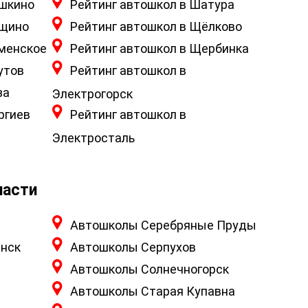
ушкино
Рейтинг автошкол в Шатура
ущино
Рейтинг автошкол в Щёлково
аменское
Рейтинг автошкол в Щербинка
утов
Рейтинг автошкол в
за
Электрогорск
ргиев
Рейтинг автошкол в
Электросталь
ласти
Автошколы Серебряные Пруды
нск
Автошколы Серпухов
Автошколы Солнечногорск
Автошколы Старая Купавна