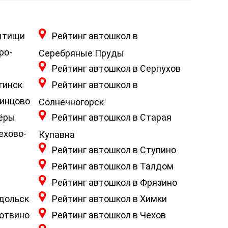
ытищи
Рейтинг автошкол в
ро-
Серебряные Пруды
Рейтинг автошкол в Серпухов
гинск
Рейтинг автошкол в
динцово
Солнечногорск
зёры
Рейтинг автошкол в Старая
ехово-
Купавна
Рейтинг автошкол в Ступино
Рейтинг автошкол в Талдом
Рейтинг автошкол в Фрязино
одольск
Рейтинг автошкол в Химки
ротвино
Рейтинг автошкол в Чехов