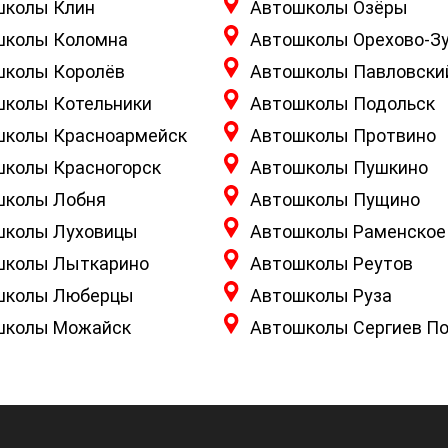
школы Клин
Автошколы Озёры
школы Коломна
Автошколы Орехово-З
школы Королёв
Автошколы Павловски
школы Котельники
Автошколы Подольск
школы Красноармейск
Автошколы Протвино
школы Красногорск
Автошколы Пушкино
школы Лобня
Автошколы Пущино
школы Луховицы
Автошколы Раменское
школы Лыткарино
Автошколы Реутов
школы Люберцы
Автошколы Руза
школы Можайск
Автошколы Сергиев П