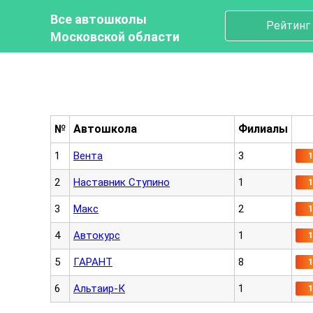
Все автошколы
Рейтинг
Московской области
№
Автошкола
Филиалы
1
Вента
3
2
Наставник Ступино
1
3
Макс
2
4
Автокурс
1
5
ГАРАНТ
8
6
Альтаир-К
1